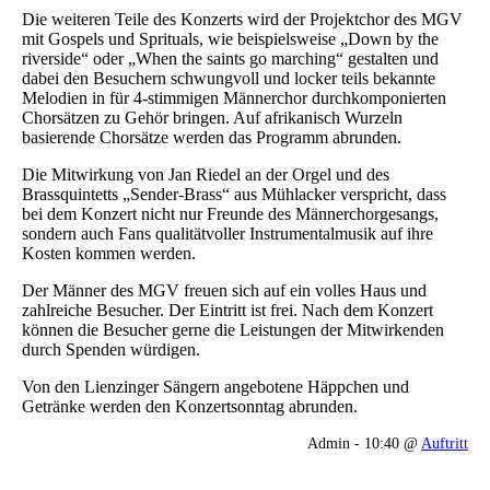
Die weiteren Teile des Konzerts wird der Projektchor des MGV
mit Gospels und Sprituals, wie beispielsweise „Down by the
riverside“ oder „When the saints go marching“ gestalten und
dabei den Besuchern schwungvoll und locker teils bekannte
Melodien in für 4-stimmigen Männerchor durchkomponierten
Chorsätzen zu Gehör bringen. Auf afrikanisch Wurzeln
basierende Chorsätze werden das Programm abrunden.
Die Mitwirkung von Jan Riedel an der Orgel und des
Brassquintetts „Sender-Brass“ aus Mühlacker verspricht, dass
bei dem Konzert nicht nur Freunde des Männerchorgesangs,
sondern auch Fans qualitätvoller Instrumentalmusik auf ihre
Kosten kommen werden.
Der Männer des MGV freuen sich auf ein volles Haus und
zahlreiche Besucher. Der Eintritt ist frei. Nach dem Konzert
können die Besucher gerne die Leistungen der Mitwirkenden
durch Spenden würdigen.
Von den Lienzinger Sängern angebotene Häppchen und
Getränke werden den Konzertsonntag abrunden.
Admin - 10:40 @
Auftritt