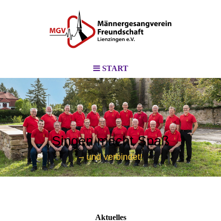
START
Singen macht Spaß
– und verbindet!
Aktuelles