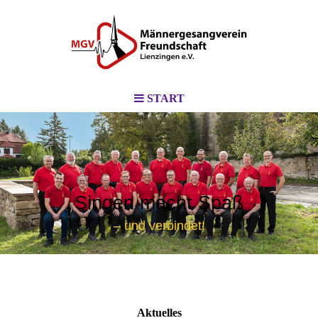
START
Singen macht Spaß
– und verbindet!
Aktuelles