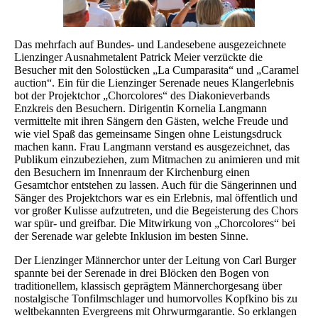
Das mehrfach auf Bundes- und Landesebene ausgezeichnete
Lienzinger Ausnahmetalent Patrick Meier verzückte die
Besucher mit den Solostücken „La Cumparasita“ und „Caramel
auction“. Ein für die Lienzinger Serenade neues Klangerlebnis
bot der Projektchor „Chorcolores“ des Diakonieverbands
Enzkreis den Besuchern. Dirigentin Kornelia Langmann
vermittelte mit ihren Sängern den Gästen, welche Freude und
wie viel Spaß das gemeinsame Singen ohne Leistungsdruck
machen kann. Frau Langmann verstand es ausgezeichnet, das
Publikum einzubeziehen, zum Mitmachen zu animieren und mit
den Besuchern im Innenraum der Kirchenburg einen
Gesamtchor entstehen zu lassen. Auch für die Sängerinnen und
Sänger des Projektchors war es ein Erlebnis, mal öffentlich und
vor großer Kulisse aufzutreten, und die Begeisterung des Chors
war spür- und greifbar. Die Mitwirkung von „Chorcolores“ bei
der Serenade war gelebte Inklusion im besten Sinne.
Der Lienzinger Männerchor unter der Leitung von Carl Burger
spannte bei der Serenade in drei Blöcken den Bogen von
traditionellem, klassisch geprägtem Männerchorgesang über
nostalgische Tonfilmschlager und humorvolles Kopfkino bis zu
weltbekannten Evergreens mit Ohrwurmgarantie. So erklangen