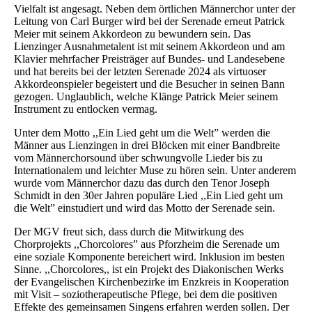
Vielfalt ist angesagt. Neben dem örtlichen Männerchor unter der
Leitung von Carl Burger wird bei der Serenade erneut Patrick
Meier mit seinem Akkordeon zu bewundern sein. Das
Lienzinger Ausnahmetalent ist mit seinem Akkordeon und am
Klavier mehrfacher Preisträger auf Bundes- und Landesebene
und hat bereits bei der letzten Serenade 2024 als virtuoser
Akkordeonspieler begeistert und die Besucher in seinen Bann
gezogen. Unglaublich, welche Klänge Patrick Meier seinem
Instrument zu entlocken vermag.
Unter dem Motto ,,Ein Lied geht um die Welt” werden die
Männer aus Lienzingen in drei Blöcken mit einer Bandbreite
vom Männerchorsound über schwungvolle Lieder bis zu
Internationalem und leichter Muse zu hören sein. Unter anderem
wurde vom Männerchor dazu das durch den Tenor Joseph
Schmidt in den 30er Jahren populäre Lied ,,Ein Lied geht um
die Welt” einstudiert und wird das Motto der Serenade sein.
Der MGV freut sich, dass durch die Mitwirkung des
Chorprojekts ,,Chorcolores” aus Pforzheim die Serenade um
eine soziale Komponente bereichert wird. Inklusion im besten
Sinne. ,,Chorcolores,, ist ein Projekt des Diakonischen Werks
der Evangelischen Kirchenbezirke im Enzkreis in Kooperation
mit Visit – soziotherapeutische Pflege, bei dem die positiven
Effekte des gemeinsamen Singens erfahren werden sollen. Der