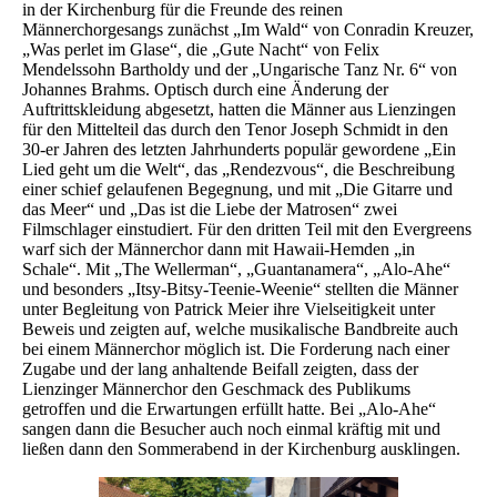
in der Kirchenburg für die Freunde des reinen
Männerchorgesangs zunächst „Im Wald“ von Conradin Kreuzer,
„Was perlet im Glase“, die „Gute Nacht“ von Felix
Mendelssohn Bartholdy und der „Ungarische Tanz Nr. 6“ von
Johannes Brahms. Optisch durch eine Änderung der
Auftrittskleidung abgesetzt, hatten die Männer aus Lienzingen
für den Mittelteil das durch den Tenor Joseph Schmidt in den
30-er Jahren des letzten Jahrhunderts populär gewordene „Ein
Lied geht um die Welt“, das „Rendezvous“, die Beschreibung
einer schief gelaufenen Begegnung, und mit „Die Gitarre und
das Meer“ und „Das ist die Liebe der Matrosen“ zwei
Filmschlager einstudiert. Für den dritten Teil mit den Evergreens
warf sich der Männerchor dann mit Hawaii-Hemden „in
Schale“. Mit „The Wellerman“, „Guantanamera“, „Alo-Ahe“
und besonders „Itsy-Bitsy-Teenie-Weenie“ stellten die Männer
unter Begleitung von Patrick Meier ihre Vielseitigkeit unter
Beweis und zeigten auf, welche musikalische Bandbreite auch
bei einem Männerchor möglich ist. Die Forderung nach einer
Zugabe und der lang anhaltende Beifall zeigten, dass der
Lienzinger Männerchor den Geschmack des Publikums
getroffen und die Erwartungen erfüllt hatte. Bei „Alo-Ahe“
sangen dann die Besucher auch noch einmal kräftig mit und
ließen dann den Sommerabend in der Kirchenburg ausklingen.