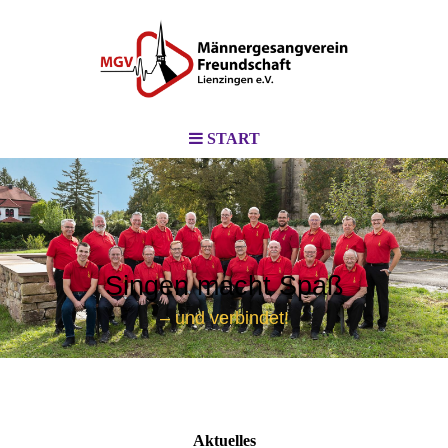
START
Singen macht Spaß
– und verbindet!
Aktuelles