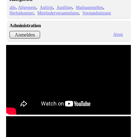
alle
Allgemein
Auftritt
Ausflüge
Maibaumstellen
Herbstkonzert
Mitgliederversammlung
Vorstandssitzung
Administration
Atom
Anmelden