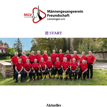
START
Singen macht Spaß
– und verbindet!
Aktuelles